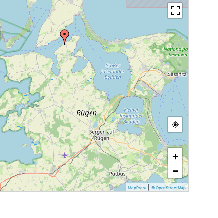
+
−
|
MapPress
© OpenStreetMap